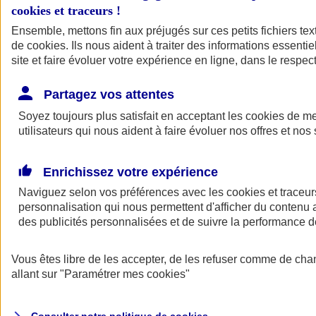
cookies et traceurs
!
Ensemble, mettons fin aux préjugés sur ces petits fichiers te
de
cookies
. Ils nous aident à traiter des informations essentie
site et faire évoluer votre expérience en ligne, dans le respect
Partagez vos attentes
Assurance Auto
Soyez toujours plus satisfait en acceptant les
Retour à la section précédente
cookies
de mes
utilisateurs qui nous aident à faire évoluer nos offres et nos 
Fermer le menu principal
Enrichissez votre expérience
Naviguez selon vos préférences avec les
cookies et traceur
personnalisation qui nous permettent d'afficher du contenu a
des publicités personnalisées et de suivre la performance
Vous êtes libre de les accepter, de les refuser comme de cha
Assurance auto
allant sur
"Paramétrer mes
cookies
"
Assurance jeune conducteur
Assurance forfait km
Assurance véhicule de collection
Assurance monospace