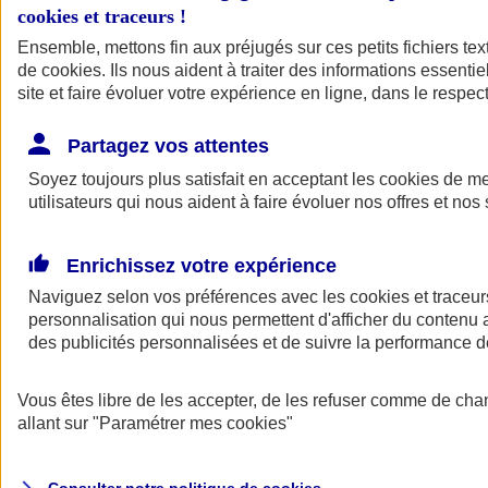
cookies et traceurs
!
Ensemble, mettons fin aux préjugés sur ces petits fichiers te
de
cookies
. Ils nous aident à traiter des informations essentie
site et faire évoluer votre expérience en ligne, dans le respect
Partagez vos attentes
Assurance Auto
Soyez toujours plus satisfait en acceptant les
Retour à la section précédente
cookies
de mes
utilisateurs qui nous aident à faire évoluer nos offres et nos 
Fermer le menu principal
Enrichissez votre expérience
Naviguez selon vos préférences avec les
cookies et traceur
personnalisation qui nous permettent d'afficher du contenu a
des publicités personnalisées et de suivre la performance
Vous êtes libre de les accepter, de les refuser comme de cha
Assurance auto
allant sur
"Paramétrer mes
cookies
"
Assurance jeune conducteur
Assurance forfait km
Assurance véhicule de collection
Assurance monospace