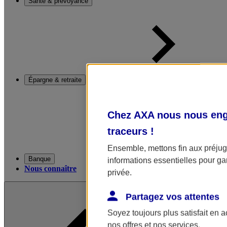
Santé & prévoyance
Épargne & retraite
Chez AXA nous nous enga
traceurs
!
Ensemble, mettons fin aux préjugé
Banque
informations essentielles pour gar
Nous connaître
privée.
Partagez vos attentes
Soyez toujours plus satisfait en 
nos offres et nos services.