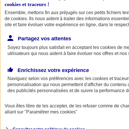
cookies et traceurs
!
Ensemble, mettons fin aux préjugés sur ces petits fichiers te
de
cookies
. Ils nous aident à traiter des informations essentie
site et faire évoluer votre expérience en ligne, dans le respect
Partagez vos attentes
Assurance Auto
Soyez toujours plus satisfait en acceptant les
Retour à la section précédente
cookies
de mes
utilisateurs qui nous aident à faire évoluer nos offres et nos 
Fermer le menu principal
Enrichissez votre expérience
Naviguez selon vos préférences avec les
cookies et traceur
personnalisation qui nous permettent d'afficher du contenu a
des publicités personnalisées et de suivre la performance
Vous êtes libre de les accepter, de les refuser comme de cha
Assurance auto
allant sur
"Paramétrer mes
cookies
"
Assurance jeune conducteur
Assurance forfait km
Assurance véhicule de collection
Assurance monospace