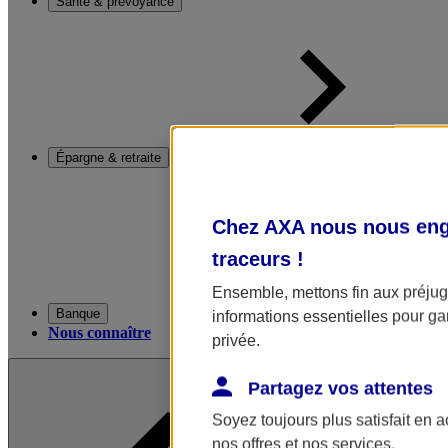
Santé & prévoyance
Épargne & retraite
Chez AXA nous nous enga
traceurs
!
Ensemble, mettons fin aux préjugé
Banque
informations essentielles pour gar
Nous connaître
privée.
Partagez vos attentes
Soyez toujours plus satisfait en 
nos offres et nos services.