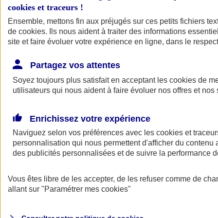
cookies et traceurs
!
Ensemble, mettons fin aux préjugés sur ces petits fichiers te
de
cookies
. Ils nous aident à traiter des informations essentie
site et faire évoluer votre expérience en ligne, dans le respect
Partagez vos attentes
Assurance Auto
Soyez toujours plus satisfait en acceptant les
Retour à la section précédente
cookies
de mes
utilisateurs qui nous aident à faire évoluer nos offres et nos 
Fermer le menu principal
Enrichissez votre expérience
Naviguez selon vos préférences avec les
cookies et traceur
personnalisation qui nous permettent d'afficher du contenu a
des publicités personnalisées et de suivre la performance
Vous êtes libre de les accepter, de les refuser comme de cha
Assurance auto
allant sur
"Paramétrer mes
cookies
"
Assurance jeune conducteur
Assurance forfait km
Assurance véhicule de collection
Assurance monospace