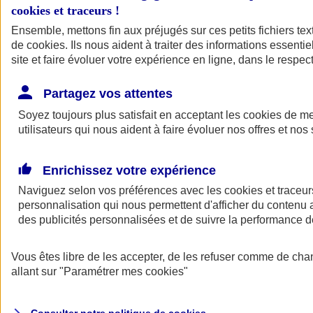
cookies et traceurs
!
Ensemble, mettons fin aux préjugés sur ces petits fichiers te
de
cookies
. Ils nous aident à traiter des informations essentie
site et faire évoluer votre expérience en ligne, dans le respect
Partagez vos attentes
Assurance Auto
Soyez toujours plus satisfait en acceptant les
Retour à la section précédente
cookies
de mes
utilisateurs qui nous aident à faire évoluer nos offres et nos 
Fermer le menu principal
Enrichissez votre expérience
Naviguez selon vos préférences avec les
cookies et traceur
personnalisation qui nous permettent d'afficher du contenu a
des publicités personnalisées et de suivre la performance
Vous êtes libre de les accepter, de les refuser comme de cha
Assurance auto
allant sur
"Paramétrer mes
cookies
"
Assurance jeune conducteur
Assurance forfait km
Assurance véhicule de collection
Assurance monospace