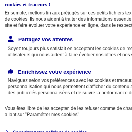
cookies et traceurs
!
Ensemble, mettons fin aux préjugés sur ces petits fichiers te
de
cookies
. Ils nous aident à traiter des informations essentie
site et faire évoluer votre expérience en ligne, dans le respect
Partagez vos attentes
Assurance Auto
Soyez toujours plus satisfait en acceptant les
Retour à la section précédente
cookies
de mes
utilisateurs qui nous aident à faire évoluer nos offres et nos 
Fermer le menu principal
Enrichissez votre expérience
Naviguez selon vos préférences avec les
cookies et traceur
personnalisation qui nous permettent d'afficher du contenu a
des publicités personnalisées et de suivre la performance
Vous êtes libre de les accepter, de les refuser comme de cha
Assurance auto
allant sur
"Paramétrer mes
cookies
"
Assurance jeune conducteur
Assurance forfait km
Assurance véhicule de collection
Assurance monospace