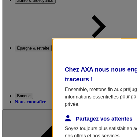
Santé & prévoyance
Épargne & retraite
Chez AXA nous nous enga
traceurs
!
Ensemble, mettons fin aux préjugé
Banque
informations essentielles pour gar
Nous connaître
privée.
Partagez vos attentes
Soyez toujours plus satisfait en 
nos offres et nos services.