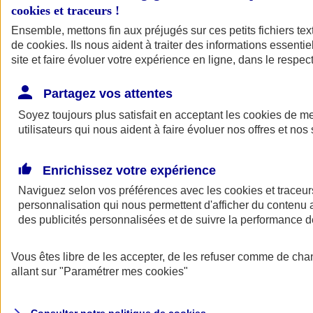
cookies et traceurs
!
Ensemble, mettons fin aux préjugés sur ces petits fichiers te
de
cookies
. Ils nous aident à traiter des informations essentie
site et faire évoluer votre expérience en ligne, dans le respect
Partagez vos attentes
Assurance Auto
Soyez toujours plus satisfait en acceptant les
Retour à la section précédente
cookies
de mes
utilisateurs qui nous aident à faire évoluer nos offres et nos 
Fermer le menu principal
Enrichissez votre expérience
Naviguez selon vos préférences avec les
cookies et traceur
personnalisation qui nous permettent d'afficher du contenu a
des publicités personnalisées et de suivre la performance
Vous êtes libre de les accepter, de les refuser comme de cha
Assurance auto
allant sur
"Paramétrer mes
cookies
"
Assurance jeune conducteur
Assurance forfait km
Assurance véhicule de collection
Assurance monospace