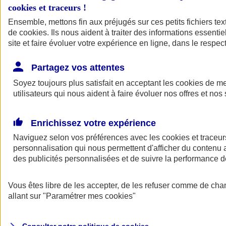
cookies et traceurs
!
Ensemble, mettons fin aux préjugés sur ces petits fichiers te
de
cookies
. Ils nous aident à traiter des informations essentie
site et faire évoluer votre expérience en ligne, dans le respect
Partagez vos attentes
Assurance Auto
Soyez toujours plus satisfait en acceptant les
Retour à la section précédente
cookies
de mes
utilisateurs qui nous aident à faire évoluer nos offres et nos 
Fermer le menu principal
Enrichissez votre expérience
Naviguez selon vos préférences avec les
cookies et traceur
personnalisation qui nous permettent d'afficher du contenu a
des publicités personnalisées et de suivre la performance
Vous êtes libre de les accepter, de les refuser comme de cha
Assurance auto
allant sur
"Paramétrer mes
cookies
"
Assurance jeune conducteur
Assurance forfait km
Assurance véhicule de collection
Assurance monospace