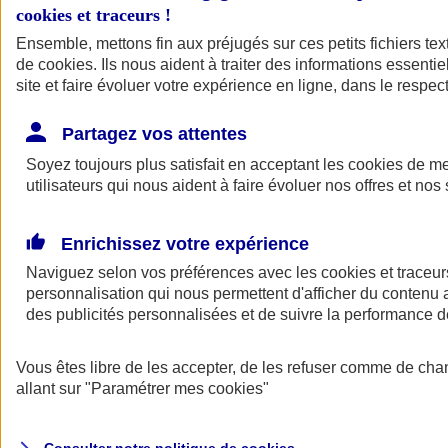
cookies et traceurs
!
Ensemble, mettons fin aux préjugés sur ces petits fichiers te
de
cookies
. Ils nous aident à traiter des informations essentie
site et faire évoluer votre expérience en ligne, dans le respect
Partagez vos attentes
Assurance Auto
Soyez toujours plus satisfait en acceptant les
Retour à la section précédente
cookies
de mes
utilisateurs qui nous aident à faire évoluer nos offres et nos 
Fermer le menu principal
Enrichissez votre expérience
Naviguez selon vos préférences avec les
cookies et traceur
personnalisation qui nous permettent d'afficher du contenu a
des publicités personnalisées et de suivre la performance
Vous êtes libre de les accepter, de les refuser comme de cha
Assurance auto
allant sur
"Paramétrer mes
cookies
"
Assurance jeune conducteur
Assurance forfait km
Assurance véhicule de collection
Assurance monospace