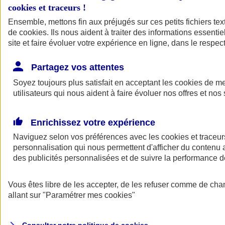
cookies et traceurs
!
Ensemble, mettons fin aux préjugés sur ces petits fichiers te
de
cookies
. Ils nous aident à traiter des informations essentie
site et faire évoluer votre expérience en ligne, dans le respect
Partagez vos attentes
Assurance Auto
Soyez toujours plus satisfait en acceptant les
Retour à la section précédente
cookies
de mes
utilisateurs qui nous aident à faire évoluer nos offres et nos 
Fermer le menu principal
Enrichissez votre expérience
Naviguez selon vos préférences avec les
cookies et traceur
personnalisation qui nous permettent d'afficher du contenu a
des publicités personnalisées et de suivre la performance
Vous êtes libre de les accepter, de les refuser comme de cha
Assurance auto
allant sur
"Paramétrer mes
cookies
"
Assurance jeune conducteur
Assurance forfait km
Assurance véhicule de collection
Assurance monospace