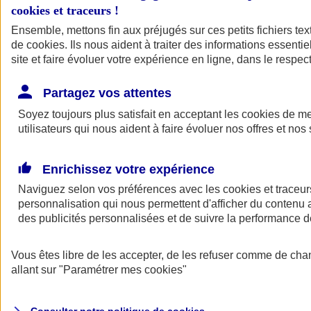
cookies et traceurs
!
Ensemble, mettons fin aux préjugés sur ces petits fichiers te
de
cookies
. Ils nous aident à traiter des informations essentie
site et faire évoluer votre expérience en ligne, dans le respect
Partagez vos attentes
Assurance Auto
Soyez toujours plus satisfait en acceptant les
Retour à la section précédente
cookies
de mes
utilisateurs qui nous aident à faire évoluer nos offres et nos 
Fermer le menu principal
Enrichissez votre expérience
Naviguez selon vos préférences avec les
cookies et traceur
personnalisation qui nous permettent d'afficher du contenu a
des publicités personnalisées et de suivre la performance
Vous êtes libre de les accepter, de les refuser comme de cha
Assurance auto
allant sur
"Paramétrer mes
cookies
"
Assurance jeune conducteur
Assurance forfait km
Assurance véhicule de collection
Assurance monospace