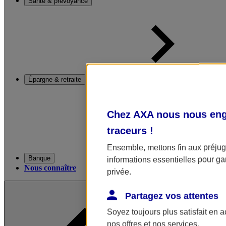
Santé & prévoyance
Épargne & retraite
Chez AXA nous nous enga
traceurs
!
Ensemble, mettons fin aux préjugé
Banque
informations essentielles pour gar
Nous connaître
privée.
Partagez vos attentes
Soyez toujours plus satisfait en 
nos offres et nos services.