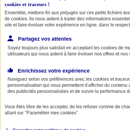
cookies et traceurs
!
Ensemble, mettons fin aux préjugés sur ces petits fichiers te
de
cookies
. Ils nous aident à traiter des informations essentie
site et faire évoluer votre expérience en ligne, dans le respect
Partagez vos attentes
Assurance Auto
Soyez toujours plus satisfait en acceptant les
Retour à la section précédente
cookies
de mes
utilisateurs qui nous aident à faire évoluer nos offres et nos 
Fermer le menu principal
Enrichissez votre expérience
Naviguez selon vos préférences avec les
cookies et traceur
personnalisation qui nous permettent d'afficher du contenu a
des publicités personnalisées et de suivre la performance
Vous êtes libre de les accepter, de les refuser comme de cha
Assurance auto
allant sur
"Paramétrer mes
cookies
"
Assurance jeune conducteur
Assurance forfait km
Assurance véhicule de collection
Assurance monospace