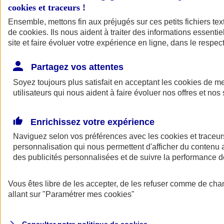
cookies et traceurs
!
Ensemble, mettons fin aux préjugés sur ces petits fichiers te
de
cookies
. Ils nous aident à traiter des informations essentie
site et faire évoluer votre expérience en ligne, dans le respect
Partagez vos attentes
Assurance Auto
Soyez toujours plus satisfait en acceptant les
Retour à la section précédente
cookies
de mes
utilisateurs qui nous aident à faire évoluer nos offres et nos 
Fermer le menu principal
Enrichissez votre expérience
Naviguez selon vos préférences avec les
cookies et traceur
personnalisation qui nous permettent d'afficher du contenu a
des publicités personnalisées et de suivre la performance
Vous êtes libre de les accepter, de les refuser comme de cha
Assurance auto
allant sur
"Paramétrer mes
cookies
"
Assurance jeune conducteur
Assurance forfait km
Assurance véhicule de collection
Assurance monospace