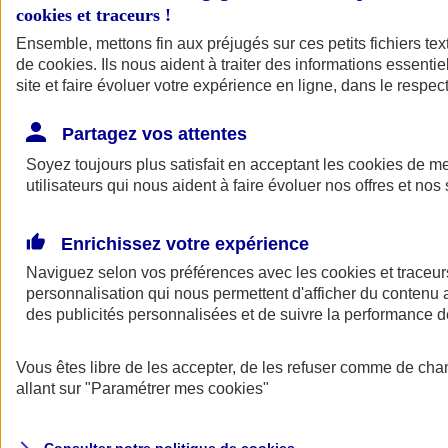
cookies et traceurs
!
Ensemble, mettons fin aux préjugés sur ces petits fichiers te
de
cookies
. Ils nous aident à traiter des informations essentie
site et faire évoluer votre expérience en ligne, dans le respect
Partagez vos attentes
Assurance Auto
Soyez toujours plus satisfait en acceptant les
Retour à la section précédente
cookies
de mes
utilisateurs qui nous aident à faire évoluer nos offres et nos 
Fermer le menu principal
Enrichissez votre expérience
Naviguez selon vos préférences avec les
cookies et traceur
personnalisation qui nous permettent d'afficher du contenu a
des publicités personnalisées et de suivre la performance
Vous êtes libre de les accepter, de les refuser comme de cha
Assurance auto
allant sur
"Paramétrer mes
cookies
"
Assurance jeune conducteur
Assurance forfait km
Assurance véhicule de collection
Assurance monospace