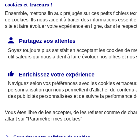
cookies et traceurs
!
Ensemble, mettons fin aux préjugés sur ces petits fichiers te
de
cookies
. Ils nous aident à traiter des informations essentie
site et faire évoluer votre expérience en ligne, dans le respect
Partagez vos attentes
Assurance Auto
Soyez toujours plus satisfait en acceptant les
Retour à la section précédente
cookies
de mes
utilisateurs qui nous aident à faire évoluer nos offres et nos 
Fermer le menu principal
Enrichissez votre expérience
Naviguez selon vos préférences avec les
cookies et traceur
personnalisation qui nous permettent d'afficher du contenu a
des publicités personnalisées et de suivre la performance
Vous êtes libre de les accepter, de les refuser comme de cha
Assurance auto
allant sur
"Paramétrer mes
cookies
"
Assurance jeune conducteur
Assurance forfait km
Assurance véhicule de collection
Assurance monospace