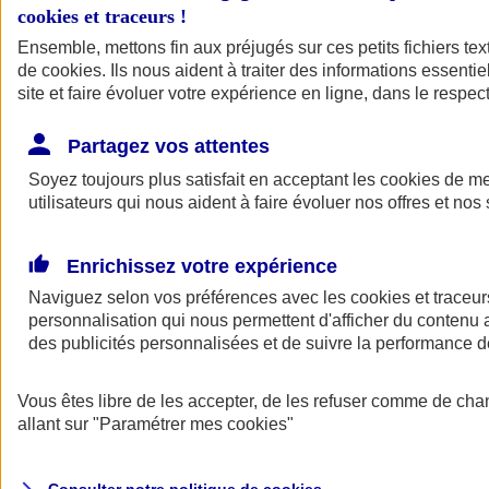
cookies et traceurs
!
Ensemble, mettons fin aux préjugés sur ces petits fichiers te
de
cookies
. Ils nous aident à traiter des informations essentie
site et faire évoluer votre expérience en ligne, dans le respect
Partagez vos attentes
Assurance Auto
Soyez toujours plus satisfait en acceptant les
Retour à la section précédente
cookies
de mes
utilisateurs qui nous aident à faire évoluer nos offres et nos 
Fermer le menu principal
Enrichissez votre expérience
Naviguez selon vos préférences avec les
cookies et traceur
personnalisation qui nous permettent d'afficher du contenu a
des publicités personnalisées et de suivre la performance
Vous êtes libre de les accepter, de les refuser comme de cha
Assurance auto
allant sur
"Paramétrer mes
cookies
"
Assurance jeune conducteur
Assurance forfait km
Assurance véhicule de collection
Assurance monospace