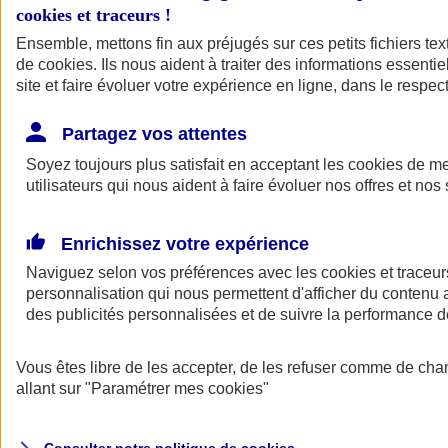
cookies et traceurs
!
Ensemble, mettons fin aux préjugés sur ces petits fichiers te
de
cookies
. Ils nous aident à traiter des informations essentie
site et faire évoluer votre expérience en ligne, dans le respect
Partagez vos attentes
Assurance Auto
Soyez toujours plus satisfait en acceptant les
Retour à la section précédente
cookies
de mes
utilisateurs qui nous aident à faire évoluer nos offres et nos 
Fermer le menu principal
Enrichissez votre expérience
Naviguez selon vos préférences avec les
cookies et traceur
personnalisation qui nous permettent d'afficher du contenu a
des publicités personnalisées et de suivre la performance
Vous êtes libre de les accepter, de les refuser comme de cha
Assurance auto
allant sur
"Paramétrer mes
cookies
"
Assurance jeune conducteur
Assurance forfait km
Assurance véhicule de collection
Assurance monospace