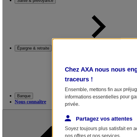
Santé & prévoyance
Épargne & retraite
Chez AXA nous nous enga
traceurs
!
Ensemble, mettons fin aux préjugé
Banque
informations essentielles pour gar
Nous connaître
privée.
Partagez vos attentes
Soyez toujours plus satisfait en 
nos offres et nos services.