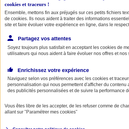
cookies et traceurs
!
Ensemble, mettons fin aux préjugés sur ces petits fichiers te
de
cookies
. Ils nous aident à traiter des informations essentie
site et faire évoluer votre expérience en ligne, dans le respect
Partagez vos attentes
Assurance Auto
Soyez toujours plus satisfait en acceptant les
Retour à la section précédente
cookies
de mes
utilisateurs qui nous aident à faire évoluer nos offres et nos 
Fermer le menu principal
Enrichissez votre expérience
Naviguez selon vos préférences avec les
cookies et traceur
personnalisation qui nous permettent d'afficher du contenu a
des publicités personnalisées et de suivre la performance
Vous êtes libre de les accepter, de les refuser comme de cha
Assurance auto
allant sur
"Paramétrer mes
cookies
"
Assurance jeune conducteur
Assurance forfait km
Assurance véhicule de collection
Assurance monospace