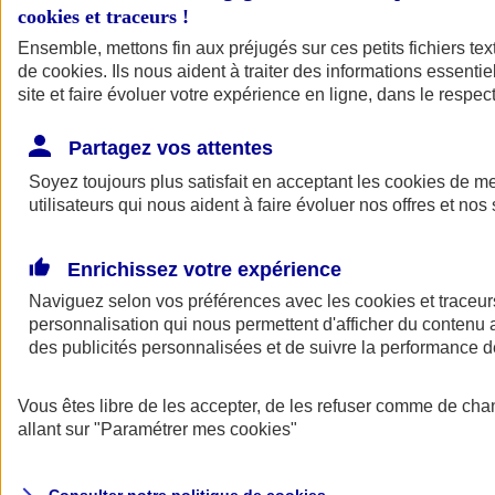
cookies et traceurs
!
Ensemble, mettons fin aux préjugés sur ces petits fichiers te
de
cookies
. Ils nous aident à traiter des informations essentie
site et faire évoluer votre expérience en ligne, dans le respect
Partagez vos attentes
Assurance Auto
Soyez toujours plus satisfait en acceptant les
Retour à la section précédente
cookies
de mes
utilisateurs qui nous aident à faire évoluer nos offres et nos 
Fermer le menu principal
Enrichissez votre expérience
Naviguez selon vos préférences avec les
cookies et traceur
personnalisation qui nous permettent d'afficher du contenu a
des publicités personnalisées et de suivre la performance
Vous êtes libre de les accepter, de les refuser comme de cha
Assurance auto
allant sur
"Paramétrer mes
cookies
"
Assurance jeune conducteur
Assurance forfait km
Assurance véhicule de collection
Assurance monospace