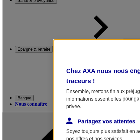
Santé & prévoyance
Épargne & retraite
Chez AXA nous nous enga
traceurs
!
Ensemble, mettons fin aux préjugé
Banque
informations essentielles pour gar
Nous connaître
privée.
Partagez vos attentes
Soyez toujours plus satisfait en 
nos offres et nos services.