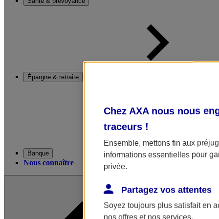
Santé & prévoyance
Épargne & retraite
Chez AXA nous nous enga
traceurs
!
Ensemble, mettons fin aux préjugé
Banque
informations essentielles pour gar
Nous connaître
privée.
Partagez vos attentes
Soyez toujours plus satisfait en 
nos offres et nos services.