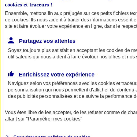
cookies et traceurs
!
Ensemble, mettons fin aux préjugés sur ces petits fichiers te
de
cookies
. Ils nous aident à traiter des informations essentie
site et faire évoluer votre expérience en ligne, dans le respect
Partagez vos attentes
Assurance Auto
Soyez toujours plus satisfait en acceptant les
Retour à la section précédente
cookies
de mes
utilisateurs qui nous aident à faire évoluer nos offres et nos 
Fermer le menu principal
Enrichissez votre expérience
Naviguez selon vos préférences avec les
cookies et traceur
personnalisation qui nous permettent d'afficher du contenu a
des publicités personnalisées et de suivre la performance
Vous êtes libre de les accepter, de les refuser comme de cha
Assurance auto
allant sur
"Paramétrer mes
cookies
"
Assurance jeune conducteur
Assurance forfait km
Assurance véhicule de collection
Assurance monospace