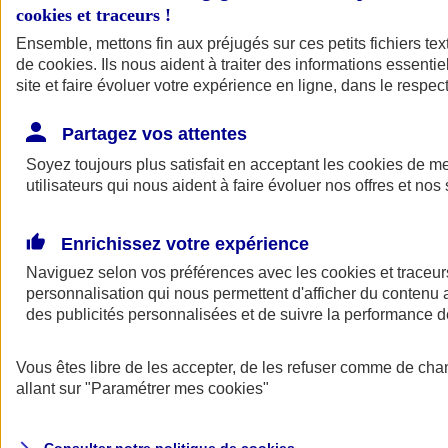
cookies et traceurs
!
Ensemble, mettons fin aux préjugés sur ces petits fichiers te
de
cookies
. Ils nous aident à traiter des informations essentie
site et faire évoluer votre expérience en ligne, dans le respect
Partagez vos attentes
Assurance Auto
Soyez toujours plus satisfait en acceptant les
Retour à la section précédente
cookies
de mes
utilisateurs qui nous aident à faire évoluer nos offres et nos 
Fermer le menu principal
Enrichissez votre expérience
Naviguez selon vos préférences avec les
cookies et traceur
personnalisation qui nous permettent d'afficher du contenu a
des publicités personnalisées et de suivre la performance
Vous êtes libre de les accepter, de les refuser comme de cha
Assurance auto
allant sur
"Paramétrer mes
cookies
"
Assurance jeune conducteur
Assurance forfait km
Assurance véhicule de collection
Assurance monospace