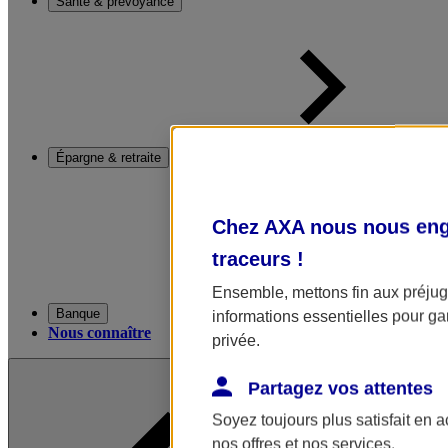
Santé & prévoyance
Épargne & retraite
Chez AXA nous nous enga
traceurs
!
Ensemble, mettons fin aux préjugé
Banque
informations essentielles pour gar
Nous connaître
privée.
Partagez vos attentes
Soyez toujours plus satisfait en 
nos offres et nos services.