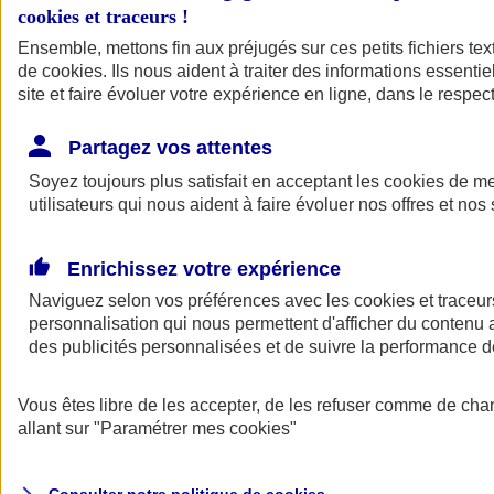
cookies et traceurs
!
Ensemble, mettons fin aux préjugés sur ces petits fichiers te
de
cookies
. Ils nous aident à traiter des informations essentie
site et faire évoluer votre expérience en ligne, dans le respect
Partagez vos attentes
Assurance Auto
Soyez toujours plus satisfait en acceptant les
Retour à la section précédente
cookies
de mes
utilisateurs qui nous aident à faire évoluer nos offres et nos 
Fermer le menu principal
Enrichissez votre expérience
Naviguez selon vos préférences avec les
cookies et traceur
personnalisation qui nous permettent d'afficher du contenu a
des publicités personnalisées et de suivre la performance
Vous êtes libre de les accepter, de les refuser comme de cha
Assurance auto
allant sur
"Paramétrer mes
cookies
"
Assurance jeune conducteur
Assurance forfait km
Assurance véhicule de collection
Assurance monospace