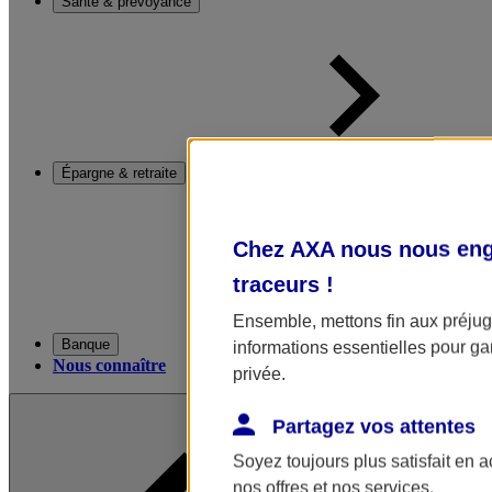
Santé & prévoyance
Épargne & retraite
Chez AXA nous nous enga
traceurs
!
Ensemble, mettons fin aux préjugé
Banque
informations essentielles pour gar
Nous connaître
privée.
Partagez vos attentes
Soyez toujours plus satisfait en 
nos offres et nos services.