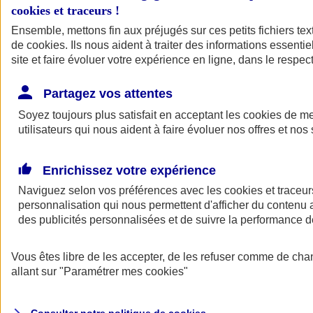
cookies et traceurs
!
Ensemble, mettons fin aux préjugés sur ces petits fichiers te
de
cookies
. Ils nous aident à traiter des informations essentie
site et faire évoluer votre expérience en ligne, dans le respect
Partagez vos attentes
Assurance Auto
Soyez toujours plus satisfait en acceptant les
Retour à la section précédente
cookies
de mes
utilisateurs qui nous aident à faire évoluer nos offres et nos 
Fermer le menu principal
Enrichissez votre expérience
Naviguez selon vos préférences avec les
cookies et traceur
personnalisation qui nous permettent d'afficher du contenu a
des publicités personnalisées et de suivre la performance
Vous êtes libre de les accepter, de les refuser comme de cha
Assurance auto
allant sur
"Paramétrer mes
cookies
"
Assurance jeune conducteur
Assurance forfait km
Assurance véhicule de collection
Assurance monospace