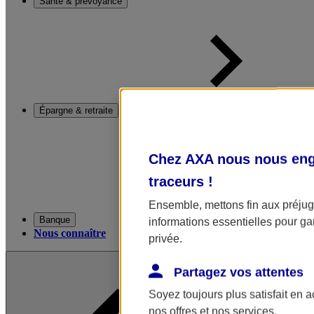
Santé & prévoyance
Épargne & retraite
Chez AXA nous nous enga
traceurs
!
Ensemble, mettons fin aux préjugé
Banque
informations essentielles pour gar
Nous connaître
privée.
Partagez vos attentes
Soyez toujours plus satisfait en 
nos offres et nos services.