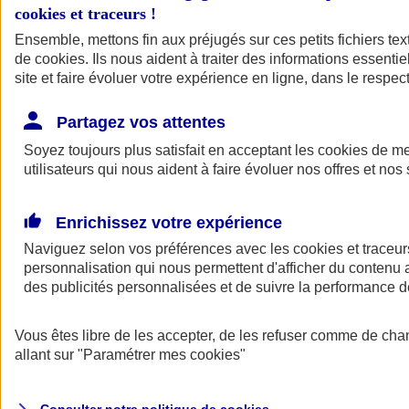
cookies et traceurs
!
Ensemble, mettons fin aux préjugés sur ces petits fichiers te
de
cookies
. Ils nous aident à traiter des informations essentie
site et faire évoluer votre expérience en ligne, dans le respect
Partagez vos attentes
Assurance Auto
Soyez toujours plus satisfait en acceptant les
Retour à la section précédente
cookies
de mes
utilisateurs qui nous aident à faire évoluer nos offres et nos 
Fermer le menu principal
Enrichissez votre expérience
Naviguez selon vos préférences avec les
cookies et traceur
personnalisation qui nous permettent d'afficher du contenu a
des publicités personnalisées et de suivre la performance
Vous êtes libre de les accepter, de les refuser comme de cha
Assurance auto
allant sur
"Paramétrer mes
cookies
"
Assurance jeune conducteur
Assurance forfait km
Assurance véhicule de collection
Assurance monospace