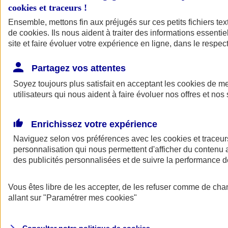
cookies et traceurs
!
Ensemble, mettons fin aux préjugés sur ces petits fichiers te
de
cookies
. Ils nous aident à traiter des informations essentie
site et faire évoluer votre expérience en ligne, dans le respect
Partagez vos attentes
Assurance Auto
Soyez toujours plus satisfait en acceptant les
Retour à la section précédente
cookies
de mes
utilisateurs qui nous aident à faire évoluer nos offres et nos 
Fermer le menu principal
Enrichissez votre expérience
Naviguez selon vos préférences avec les
cookies et traceur
personnalisation qui nous permettent d'afficher du contenu a
des publicités personnalisées et de suivre la performance
Vous êtes libre de les accepter, de les refuser comme de cha
Assurance auto
allant sur
"Paramétrer mes
cookies
"
Assurance jeune conducteur
Assurance forfait km
Assurance véhicule de collection
Assurance monospace