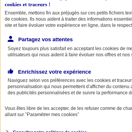
cookies et traceurs
!
Ensemble, mettons fin aux préjugés sur ces petits fichiers te
de
cookies
. Ils nous aident à traiter des informations essentie
site et faire évoluer votre expérience en ligne, dans le respect
Partagez vos attentes
Assurance Auto
Soyez toujours plus satisfait en acceptant les
Retour à la section précédente
cookies
de mes
utilisateurs qui nous aident à faire évoluer nos offres et nos 
Fermer le menu principal
Enrichissez votre expérience
Naviguez selon vos préférences avec les
cookies et traceur
personnalisation qui nous permettent d'afficher du contenu a
des publicités personnalisées et de suivre la performance
Vous êtes libre de les accepter, de les refuser comme de cha
Assurance auto
allant sur
"Paramétrer mes
cookies
"
Assurance jeune conducteur
Assurance forfait km
Assurance véhicule de collection
Assurance monospace