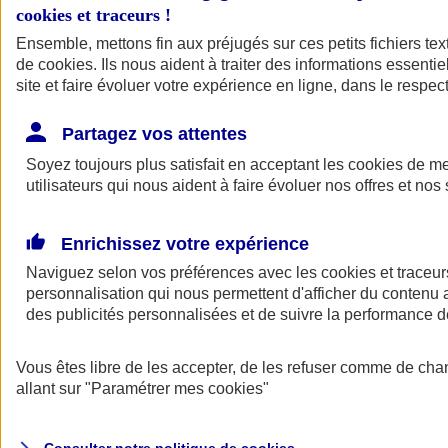
cookies et traceurs
!
Ensemble, mettons fin aux préjugés sur ces petits fichiers te
de
cookies
. Ils nous aident à traiter des informations essentie
site et faire évoluer votre expérience en ligne, dans le respect
Partagez vos attentes
Assurance Auto
Soyez toujours plus satisfait en acceptant les
Retour à la section précédente
cookies
de mes
utilisateurs qui nous aident à faire évoluer nos offres et nos 
Fermer le menu principal
Enrichissez votre expérience
Naviguez selon vos préférences avec les
cookies et traceur
personnalisation qui nous permettent d'afficher du contenu a
des publicités personnalisées et de suivre la performance
Vous êtes libre de les accepter, de les refuser comme de cha
Assurance auto
allant sur
"Paramétrer mes
cookies
"
Assurance jeune conducteur
Assurance forfait km
Assurance véhicule de collection
Assurance monospace