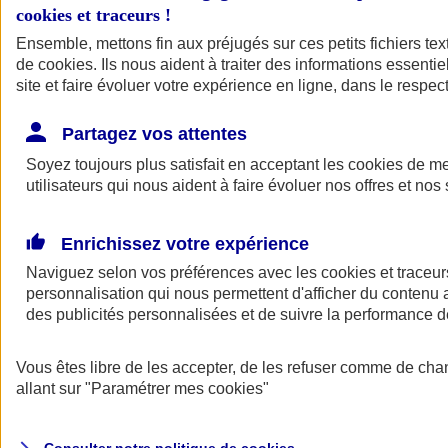
cookies et traceurs
!
Ensemble, mettons fin aux préjugés sur ces petits fichiers te
de
cookies
. Ils nous aident à traiter des informations essentie
site et faire évoluer votre expérience en ligne, dans le respect
Partagez vos attentes
Assurance Auto
Soyez toujours plus satisfait en acceptant les
Retour à la section précédente
cookies
de mes
utilisateurs qui nous aident à faire évoluer nos offres et nos 
Fermer le menu principal
Enrichissez votre expérience
Naviguez selon vos préférences avec les
cookies et traceur
personnalisation qui nous permettent d'afficher du contenu a
des publicités personnalisées et de suivre la performance
Vous êtes libre de les accepter, de les refuser comme de cha
Assurance auto
allant sur
"Paramétrer mes
cookies
"
Assurance jeune conducteur
Assurance forfait km
Assurance véhicule de collection
Assurance monospace