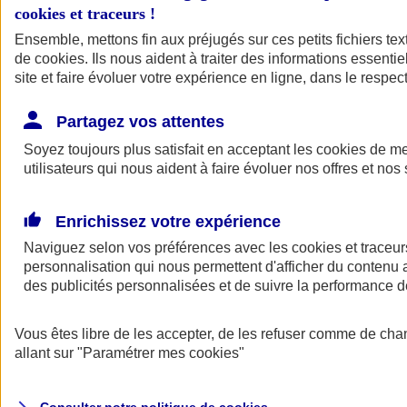
cookies et traceurs
!
Ensemble, mettons fin aux préjugés sur ces petits fichiers te
de
cookies
. Ils nous aident à traiter des informations essentie
site et faire évoluer votre expérience en ligne, dans le respect
Partagez vos attentes
Assurance Auto
Soyez toujours plus satisfait en acceptant les
Retour à la section précédente
cookies
de mes
utilisateurs qui nous aident à faire évoluer nos offres et nos 
Fermer le menu principal
Enrichissez votre expérience
Naviguez selon vos préférences avec les
cookies et traceur
personnalisation qui nous permettent d'afficher du contenu a
des publicités personnalisées et de suivre la performance
Vous êtes libre de les accepter, de les refuser comme de cha
Assurance auto
allant sur
"Paramétrer mes
cookies
"
Assurance jeune conducteur
Assurance forfait km
Assurance véhicule de collection
Assurance monospace