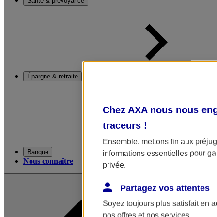
Santé & prévoyance
Épargne & retraite
Chez AXA nous nous enga
traceurs
!
Ensemble, mettons fin aux préjugé
Banque
informations essentielles pour gar
Nous connaître
privée.
Partagez vos attentes
Soyez toujours plus satisfait en 
nos offres et nos services.