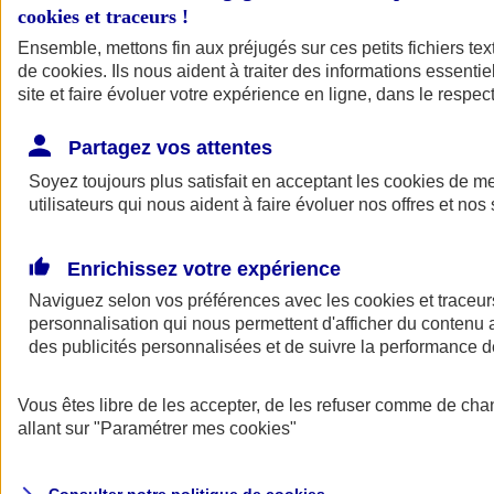
cookies et traceurs
!
Ensemble, mettons fin aux préjugés sur ces petits fichiers te
de
cookies
. Ils nous aident à traiter des informations essentie
site et faire évoluer votre expérience en ligne, dans le respect
Partagez vos attentes
Assurance Auto
Soyez toujours plus satisfait en acceptant les
Retour à la section précédente
cookies
de mes
utilisateurs qui nous aident à faire évoluer nos offres et nos 
Fermer le menu principal
Enrichissez votre expérience
Naviguez selon vos préférences avec les
cookies et traceur
personnalisation qui nous permettent d'afficher du contenu a
des publicités personnalisées et de suivre la performance
Vous êtes libre de les accepter, de les refuser comme de cha
Assurance auto
allant sur
"Paramétrer mes
cookies
"
Assurance jeune conducteur
Assurance forfait km
Assurance véhicule de collection
Assurance monospace