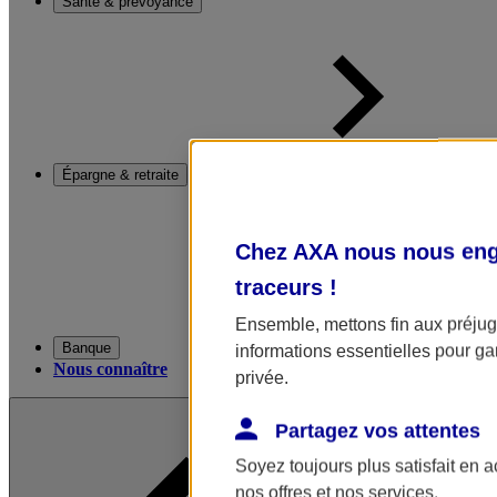
Santé & prévoyance
Épargne & retraite
Chez AXA nous nous enga
traceurs
!
Ensemble, mettons fin aux préjugé
Banque
informations essentielles pour gar
Nous connaître
privée.
Partagez vos attentes
Soyez toujours plus satisfait en 
nos offres et nos services.