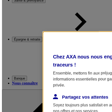
Santé & prévoyance
Épargne & retraite
Chez AXA nous nous enga
traceurs
!
Ensemble, mettons fin aux préjugé
Banque
informations essentielles pour gar
Nous connaître
privée.
Partagez vos attentes
Soyez toujours plus satisfait en 
nos offres et nos services.