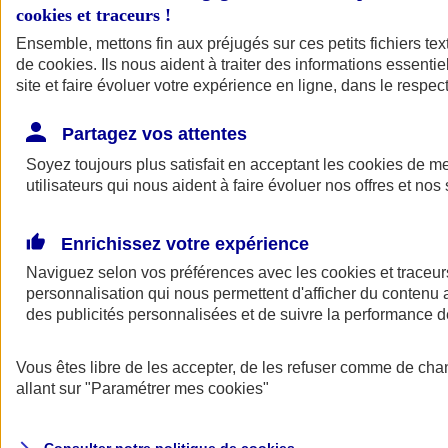
cookies et traceurs
!
Ensemble, mettons fin aux préjugés sur ces petits fichiers te
de
cookies
. Ils nous aident à traiter des informations essentie
site et faire évoluer votre expérience en ligne, dans le respect
Partagez vos attentes
Assurance Auto
Soyez toujours plus satisfait en acceptant les
Retour à la section précédente
cookies
de mes
utilisateurs qui nous aident à faire évoluer nos offres et nos 
Fermer le menu principal
Enrichissez votre expérience
Naviguez selon vos préférences avec les
cookies et traceur
personnalisation qui nous permettent d'afficher du contenu a
des publicités personnalisées et de suivre la performance
Vous êtes libre de les accepter, de les refuser comme de cha
Assurance auto
allant sur
"Paramétrer mes
cookies
"
Assurance jeune conducteur
Assurance forfait km
Assurance véhicule de collection
Assurance monospace