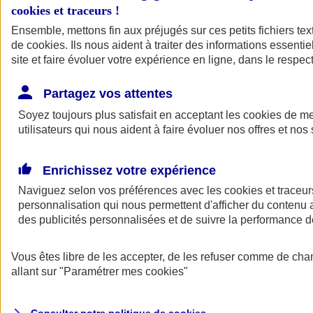
cookies et traceurs
!
Ensemble, mettons fin aux préjugés sur ces petits fichiers te
de
cookies
. Ils nous aident à traiter des informations essentie
site et faire évoluer votre expérience en ligne, dans le respect
Partagez vos attentes
Assurance Auto
Soyez toujours plus satisfait en acceptant les
Retour à la section précédente
cookies
de mes
utilisateurs qui nous aident à faire évoluer nos offres et nos 
Fermer le menu principal
Enrichissez votre expérience
Naviguez selon vos préférences avec les
cookies et traceur
personnalisation qui nous permettent d'afficher du contenu a
des publicités personnalisées et de suivre la performance
Vous êtes libre de les accepter, de les refuser comme de cha
Assurance auto
allant sur
"Paramétrer mes
cookies
"
Assurance jeune conducteur
Assurance forfait km
Assurance véhicule de collection
Assurance monospace