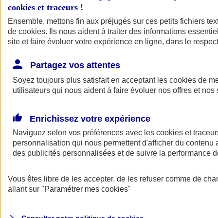
cookies et traceurs
!
Ensemble, mettons fin aux préjugés sur ces petits fichiers te
de
cookies
. Ils nous aident à traiter des informations essentie
site et faire évoluer votre expérience en ligne, dans le respect
Partagez vos attentes
Assurance Auto
Soyez toujours plus satisfait en acceptant les
Retour à la section précédente
cookies
de mes
utilisateurs qui nous aident à faire évoluer nos offres et nos 
Fermer le menu principal
Enrichissez votre expérience
Naviguez selon vos préférences avec les
cookies et traceur
personnalisation qui nous permettent d'afficher du contenu a
des publicités personnalisées et de suivre la performance
Vous êtes libre de les accepter, de les refuser comme de cha
Assurance auto
allant sur
"Paramétrer mes
cookies
"
Assurance jeune conducteur
Assurance forfait km
Assurance véhicule de collection
Assurance monospace