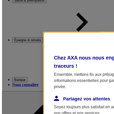
Santé & prévoyance
Épargne & retraite
Chez AXA nous nous enga
traceurs
!
Ensemble, mettons fin aux préjugé
Banque
informations essentielles pour gar
Nous connaître
privée.
Partagez vos attentes
Soyez toujours plus satisfait en 
nos offres et nos services.