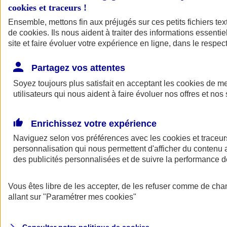
cookies et traceurs
!
Ensemble, mettons fin aux préjugés sur ces petits fichiers te
de
cookies
. Ils nous aident à traiter des informations essentie
site et faire évoluer votre expérience en ligne, dans le respect
Partagez vos attentes
Assurance Auto
Soyez toujours plus satisfait en acceptant les
Retour à la section précédente
cookies
de mes
utilisateurs qui nous aident à faire évoluer nos offres et nos 
Fermer le menu principal
Enrichissez votre expérience
Naviguez selon vos préférences avec les
cookies et traceur
personnalisation qui nous permettent d'afficher du contenu a
des publicités personnalisées et de suivre la performance
Vous êtes libre de les accepter, de les refuser comme de cha
Assurance auto
allant sur
"Paramétrer mes
cookies
"
Assurance jeune conducteur
Assurance forfait km
Assurance véhicule de collection
Assurance monospace