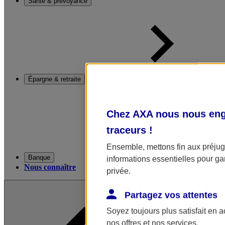
Santé & prévoyance
Épargne & retraite
Chez AXA nous nous enga
traceurs
!
Ensemble, mettons fin aux préjugé
Banque
informations essentielles pour gar
Nous connaître
privée.
Partagez vos attentes
Soyez toujours plus satisfait en 
nos offres et nos services.