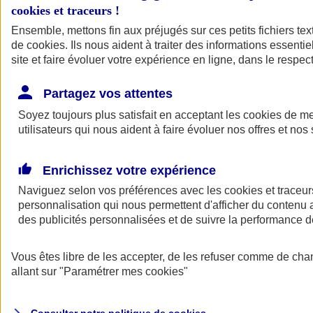
cookies et traceurs
!
Ensemble, mettons fin aux préjugés sur ces petits fichiers te
de
cookies
. Ils nous aident à traiter des informations essentie
site et faire évoluer votre expérience en ligne, dans le respect
Partagez vos attentes
Assurance Auto
Soyez toujours plus satisfait en acceptant les
Retour à la section précédente
cookies
de mes
utilisateurs qui nous aident à faire évoluer nos offres et nos 
Fermer le menu principal
Enrichissez votre expérience
Naviguez selon vos préférences avec les
cookies et traceur
personnalisation qui nous permettent d'afficher du contenu a
des publicités personnalisées et de suivre la performance
Vous êtes libre de les accepter, de les refuser comme de cha
Assurance auto
allant sur
"Paramétrer mes
cookies
"
Assurance jeune conducteur
Assurance forfait km
Assurance véhicule de collection
Assurance monospace